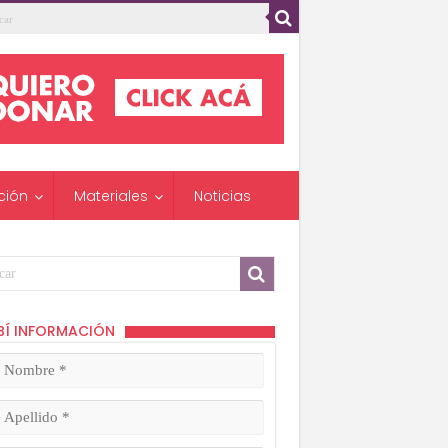
ción
Materiales
Noticias
BÍ INFORMACIÓN
mbre
ligatorio)
lido