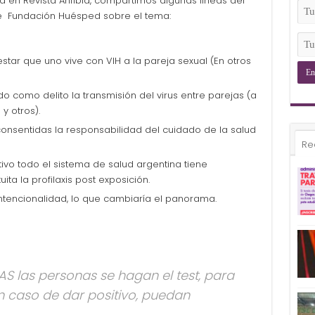
da en Revista Anfibia, compartimos algunas líneas del
(Ob
Tu
 Fundación Huésped sobre el tema:
Ema
(Ob
Tu
Tel
star que uno vive con VIH a la pareja sexual (En otros
(Ob
do como delito la transmisión del virus entre parejas (a
y otros).
consentidas la responsabilidad del cuidado de la salud
Re
tivo todo el sistema de salud argentina tiene
ta la profilaxis post exposición.
a intencionalidad, lo que cambiaría el panorama.
S las personas se hagan el test, para
n caso de dar positivo, puedan