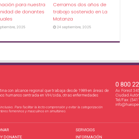
mación para nuestra
Cerramos dos años de
nidad de donantes
trabajo sostenido en La
uales
Matanza
ptiembre, 2025
24 septiembre, 2025
0 800 2
ina con alcance regional que trabaja desde 1989 en áreas de
Av. Forest 3
hos humanos centrada en VIH/sida, otras enfermedades
Ciudad Autón
Tel/Fax: (541
info@huesped
clusivo. Para facilitar la lecto-comprensión y evitar la categorización
nombres femeninos y masculinos en simultáneo.
ONAR
SERVICIOS
OY DONANTE
INFORMACIÓN