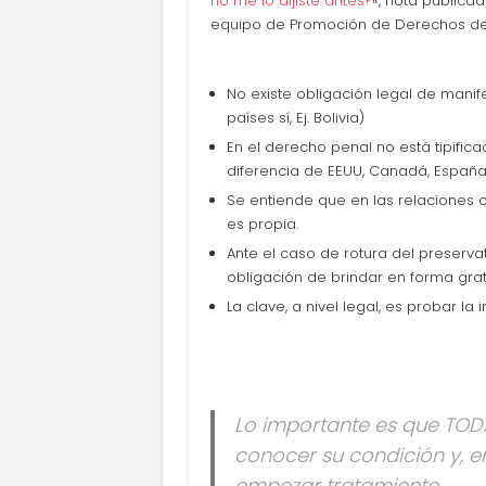
no me lo dijiste antes?
«, nota publica
equipo de Promoción de Derechos de
No existe obligación legal de manife
países sí, Ej. Bolivia)
En el derecho penal no está tipifica
diferencia de EEUU, Canadá, España 
Se entiende que en las relaciones 
es propia.
Ante el caso de rotura del preserva
obligación de brindar en forma gratui
La clave, a nivel legal, es probar l
Lo importante es que TODA
conocer su condición y, e
empezar tratamiento.