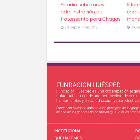
Estudio sobre nueva
Infor
administración de
comu
tratamiento para Chagas
mens
26 septiembre, 2025
25 se
FUNDACIÓN HUÉSPED
Fundación Huésped es una organización argent
salud pública desde una perspectiva de derec
transmisibles y en salud sexual y reproductiva.
Fundación Huésped adhiere a los principios de lenguaje in
binaria de los géneros no se utilizan @, X, e ni los pro
INSTITUCIONAL
D
QUÉ HACEMOS
S