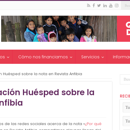
os
Cómo nos financiamos
Servicios
Informa
n Huésped sobre la nota en Revista Anfibia
ación Huésped sobre la
RECI
nfibia
Tu
No
(Ob
Tu
os de las redes sociales acerca de la nota «
¿Por qué
Apel