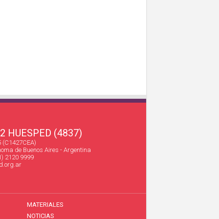
22 HUESPED (4837)
45 (C1427CEA)
oma de Buenos Aires - Argentina
1) 2120 9999
.org.ar
MATERIALES
NOTICIAS