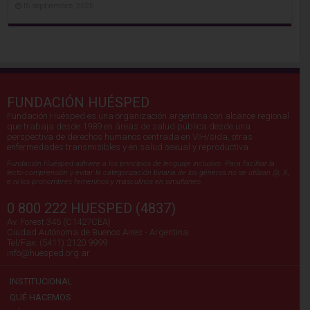
15 septiembre, 2025
FUNDACIÓN HUÉSPED
Fundación Huésped es una organización argentina con alcance regional
que trabaja desde 1989 en áreas de salud pública desde una
perspectiva de derechos humanos centrada en VIH/sida, otras
enfermedades transmisibles y en salud sexual y reproductiva.
Fundación Huésped adhiere a los principios de lenguaje inclusivo. Para facilitar la
lecto-comprensión y evitar la categorización binaria de los géneros no se utilizan @, X,
e ni los pronombres femeninos y masculinos en simultáneo.
0 800 222 HUESPED (4837)
Av. Forest 345 (C1427CEA)
Ciudad Autónoma de Buenos Aires - Argentina
Tel/Fax: (5411) 2120 9999
info@huesped.org.ar
INSTITUCIONAL
QUÉ HACEMOS