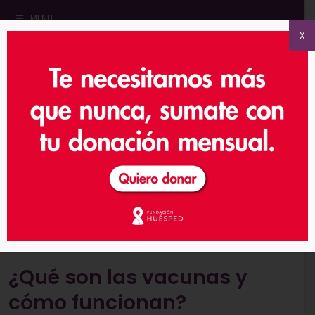
MENU
X
Home
»
Información
»
Vacunas
»
¿Qué son las vacunas y
cómo funcionan?
¿Qué son las vacunas y
cómo funcionan?