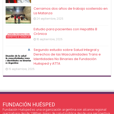
Cerramos dos años de trabajo sostenido en
La Matanza
24 septiembre, 2025
Estudio para pacientes con Hepatitis B
Crónica
18 septiembre, 2025
Segundo estudio sobre Salud Integral y
Derechos de las Masculinidades Trans e
Identidades No Binaries de Fundación
Huésped y ATTA
15 septiembre, 2025
FUNDACIÓN HUÉSPED
Fundación Huésped es una organización argentina con alcance regional
que trabaja desde 1989 en áreas de salud pública desde una perspectiva