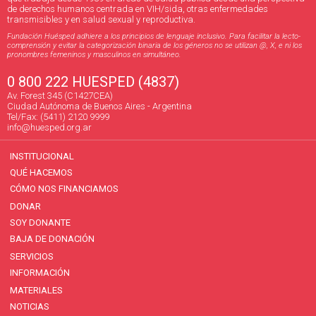
de derechos humanos centrada en VIH/sida, otras enfermedades
transmisibles y en salud sexual y reproductiva.
Fundación Huésped adhiere a los principios de lenguaje inclusivo. Para facilitar la lecto-
comprensión y evitar la categorización binaria de los géneros no se utilizan @, X, e ni los
pronombres femeninos y masculinos en simultáneo.
0 800 222 HUESPED (4837)
Av. Forest 345 (C1427CEA)
Ciudad Autónoma de Buenos Aires - Argentina
Tel/Fax: (5411) 2120 9999
info@huesped.org.ar
INSTITUCIONAL
QUÉ HACEMOS
CÓMO NOS FINANCIAMOS
DONAR
SOY DONANTE
BAJA DE DONACIÓN
SERVICIOS
INFORMACIÓN
MATERIALES
NOTICIAS