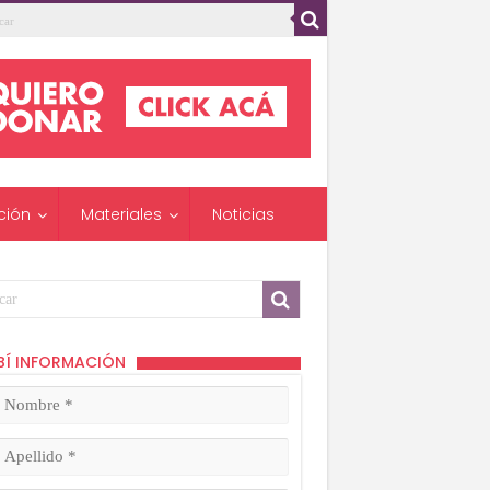
ción
Materiales
Noticias
BÍ INFORMACIÓN
mbre
ligatorio)
lido