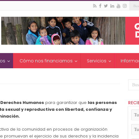
os
Cómo nos financiamos
Servicios
Informa
e Derechos Humanos
para garantizar que
las personas
RECI
a sexual y reproductiva con libertad, confianza y
Tu
minación.
No
(Ob
Tu
ectiva de la comunidad en procesos de organización
Apel
e promuevan el ejercicio de sus derechos y la incidencia