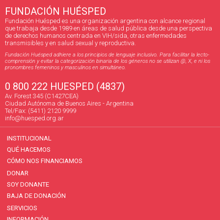
FUNDACIÓN HUÉSPED
Fundación Huésped es una organización argentina con alcance regional
que trabaja desde 1989 en áreas de salud pública desde una perspectiva
de derechos humanos centrada en VIH/sida, otras enfermedades
transmisibles y en salud sexual y reproductiva.
Fundación Huésped adhiere a los principios de lenguaje inclusivo. Para facilitar la lecto-
comprensión y evitar la categorización binaria de los géneros no se utilizan @, X, e ni los
pronombres femeninos y masculinos en simultáneo.
0 800 222 HUESPED (4837)
Av. Forest 345 (C1427CEA)
Ciudad Autónoma de Buenos Aires - Argentina
Tel/Fax: (5411) 2120 9999
info@huesped.org.ar
INSTITUCIONAL
QUÉ HACEMOS
CÓMO NOS FINANCIAMOS
DONAR
SOY DONANTE
BAJA DE DONACIÓN
SERVICIOS
INFORMACIÓN