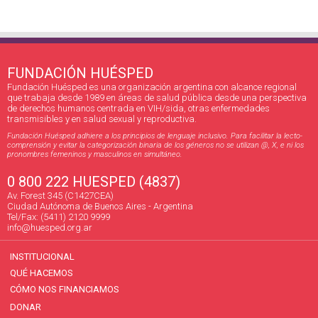
FUNDACIÓN HUÉSPED
Fundación Huésped es una organización argentina con alcance regional
que trabaja desde 1989 en áreas de salud pública desde una perspectiva
de derechos humanos centrada en VIH/sida, otras enfermedades
transmisibles y en salud sexual y reproductiva.
Fundación Huésped adhiere a los principios de lenguaje inclusivo. Para facilitar la lecto-
comprensión y evitar la categorización binaria de los géneros no se utilizan @, X, e ni los
pronombres femeninos y masculinos en simultáneo.
0 800 222 HUESPED (4837)
Av. Forest 345 (C1427CEA)
Ciudad Autónoma de Buenos Aires - Argentina
Tel/Fax: (5411) 2120 9999
info@huesped.org.ar
INSTITUCIONAL
QUÉ HACEMOS
CÓMO NOS FINANCIAMOS
DONAR