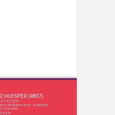
22 HUESPED (4837)
45 (C1427CEA)
oma de Buenos Aires - Argentina
1) 2120 9999
.org.ar