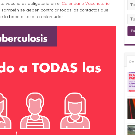
(Ob
Tu
sta vacuna es obligatoria en el
Calendario Vacunatorio
.
Ema
a. También se deben controlar todos los contactos que
(Ob
Tu
se la boca al toser o estornudar.
Tel
(Ob
Re