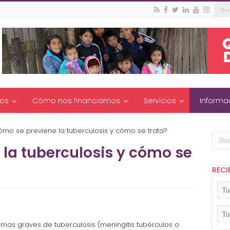
os
Cómo nos financiamos
Servicios
Informa
ómo se previene la tuberculosis y cómo se trata?
la tuberculosis y cómo se
RECI
Tu
No
(Ob
Tu
Apel
rmas graves de tuberculosis (meningitis tubérculos o