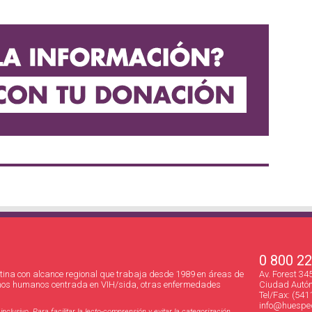
0 800 2
ina con alcance regional que trabaja desde 1989 en áreas de
Av. Forest 3
hos humanos centrada en VIH/sida, otras enfermedades
Ciudad Autón
Tel/Fax: (541
info@huesped
clusivo. Para facilitar la lecto-comprensión y evitar la categorización