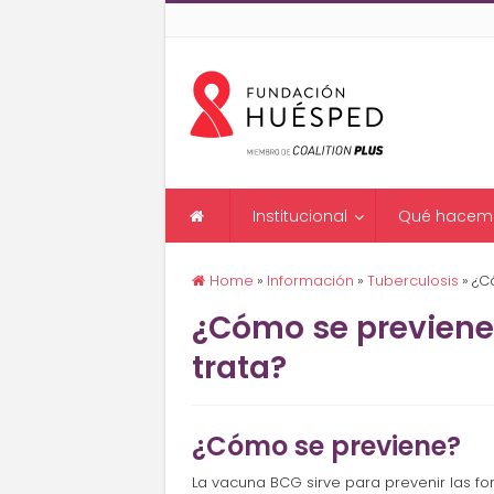
Institucional
Qué hacem
Home
»
Información
»
Tuberculosis
»
¿C
¿Cómo se previene 
trata?
¿Cómo se previene?
La vacuna BCG sirve para prevenir las fo