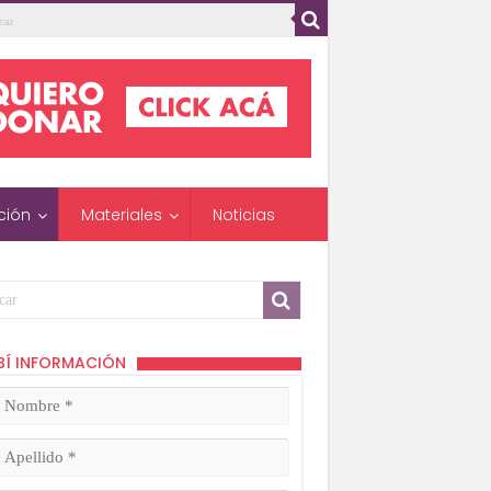
ción
Materiales
Noticias
BÍ INFORMACIÓN
mbre
ligatorio)
lido