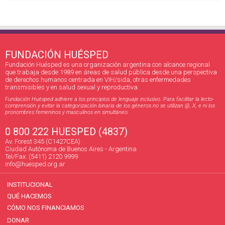
FUNDACIÓN HUÉSPED
Fundación Huésped es una organización argentina con alcance regional
que trabaja desde 1989 en áreas de salud pública desde una perspectiva
de derechos humanos centrada en VIH/sida, otras enfermedades
transmisibles y en salud sexual y reproductiva.
Fundación Huésped adhiere a los principios de lenguaje inclusivo. Para facilitar la lecto-
comprensión y evitar la categorización binaria de los géneros no se utilizan @, X, e ni los
pronombres femeninos y masculinos en simultáneo.
0 800 222 HUESPED (4837)
Av. Forest 345 (C1427CEA)
Ciudad Autónoma de Buenos Aires - Argentina
Tel/Fax: (5411) 2120 9999
info@huesped.org.ar
INSTITUCIONAL
QUÉ HACEMOS
CÓMO NOS FINANCIAMOS
DONAR