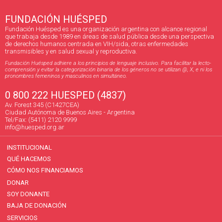
FUNDACIÓN HUÉSPED
Fundación Huésped es una organización argentina con alcance regional
que trabaja desde 1989 en áreas de salud pública desde una perspectiva
de derechos humanos centrada en VIH/sida, otras enfermedades
transmisibles y en salud sexual y reproductiva.
Fundación Huésped adhiere a los principios de lenguaje inclusivo. Para facilitar la lecto-
comprensión y evitar la categorización binaria de los géneros no se utilizan @, X, e ni los
pronombres femeninos y masculinos en simultáneo.
0 800 222 HUESPED (4837)
Av. Forest 345 (C1427CEA)
Ciudad Autónoma de Buenos Aires - Argentina
Tel/Fax: (5411) 2120 9999
info@huesped.org.ar
INSTITUCIONAL
QUÉ HACEMOS
CÓMO NOS FINANCIAMOS
DONAR
SOY DONANTE
BAJA DE DONACIÓN
SERVICIOS