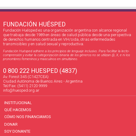
FUNDACIÓN HUÉSPED
Fundación Huésped es una organización argentina con alcance regional
que trabaja desde 1989 en áreas de salud pública desde una perspectiva
de derechos humanos centrada en VIH/sida, otras enfermedades
transmisibles y en salud sexual y reproductiva.
Fundación Huésped adhiere a los principios de lenguaje inclusivo. Para facilitar la lecto-
comprensión y evitar la categorización binaria de los géneros no se utilizan @, X, e ni los
pronombres femeninos y masculinos en simultáneo.
0 800 222 HUESPED (4837)
Av. Forest 345 (C1427CEA)
Ciudad Autónoma de Buenos Aires - Argentina
Tel/Fax: (5411) 2120 9999
info@huesped.org.ar
INSTITUCIONAL
QUÉ HACEMOS
CÓMO NOS FINANCIAMOS
DONAR
SOY DONANTE