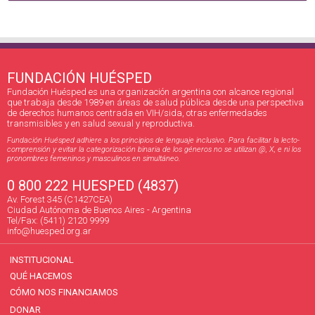
FUNDACIÓN HUÉSPED
Fundación Huésped es una organización argentina con alcance regional
que trabaja desde 1989 en áreas de salud pública desde una perspectiva
de derechos humanos centrada en VIH/sida, otras enfermedades
transmisibles y en salud sexual y reproductiva.
Fundación Huésped adhiere a los principios de lenguaje inclusivo. Para facilitar la lecto-
comprensión y evitar la categorización binaria de los géneros no se utilizan @, X, e ni los
pronombres femeninos y masculinos en simultáneo.
0 800 222 HUESPED (4837)
Av. Forest 345 (C1427CEA)
Ciudad Autónoma de Buenos Aires - Argentina
Tel/Fax: (5411) 2120 9999
info@huesped.org.ar
INSTITUCIONAL
QUÉ HACEMOS
CÓMO NOS FINANCIAMOS
DONAR