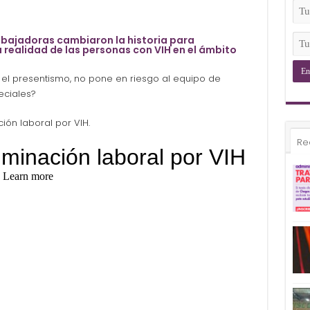
(Ob
Tu
Ema
(Ob
Tu
rabajadoras cambiaron la historia para
 realidad de las personas con VIH en el ámbito
Tel
(Ob
n el presentismo, no pone en riesgo al equipo de
eciales?
ción laboral por VIH.
Re