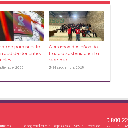
mación para nuestra
Cerramos dos años de
nidad de donantes
trabajo sostenido en La
uales
Matanza
ptiembre, 2025
24 septiembre, 2025
0 800 2
ina con alcance regional que trabaja desde 1989 en áreas de
Av. Forest 3