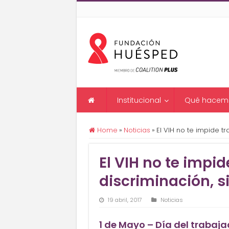
Institucional
Qué hacem
Home
»
Noticias
»
El VIH no te impide tr
El VIH no te impid
discriminación, s
19 abril, 2017
Noticias
1 de Mayo – Día del trabaja