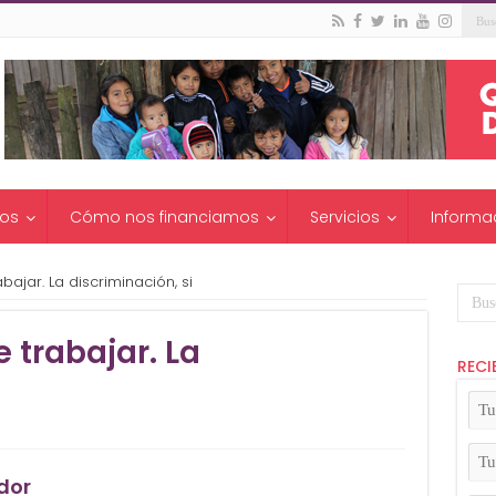
os
Cómo nos financiamos
Servicios
Informa
abajar. La discriminación, si
e trabajar. La
RECI
i
Tu
No
(Ob
Tu
Apel
dor