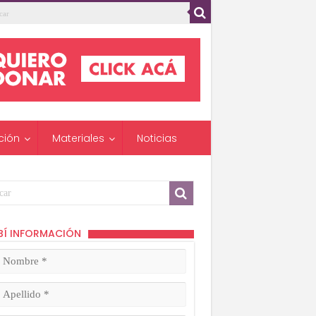
ción
Materiales
Noticias
BÍ INFORMACIÓN
mbre
ligatorio)
lido