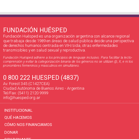
FUNDACIÓN HUÉSPED
Fundación Huésped es una organización argentina con alcance regional
que trabaja desde 1989 en áreas de salud pública desde una perspectiva
de derechos humanos centrada en VIH/sida, otras enfermedades
transmisibles y en salud sexual y reproductiva.
Fundación Huésped adhiere a los principios de lenguaje inclusivo. Para facilitar la lecto-
comprensión y evitar la categorización binaria de los géneros no se utilizan @, X, e ni los
pronombres femeninos y masculinos en simultáneo.
0 800 222 HUESPED (4837)
Av. Forest 345 (C1427CEA)
Ciudad Autónoma de Buenos Aires - Argentina
Tel/Fax: (5411) 2120 9999
info@huesped.org.ar
INSTITUCIONAL
QUÉ HACEMOS
CÓMO NOS FINANCIAMOS
DONAR