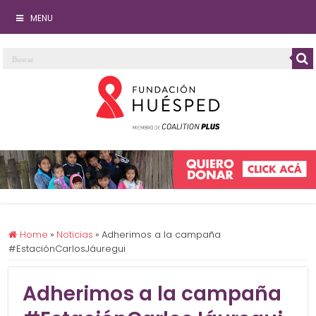
MENU
Home
»
Noticias
»
Adherimos a la campaña
#EstaciónCarlosJáuregui
Adherimos a la campaña