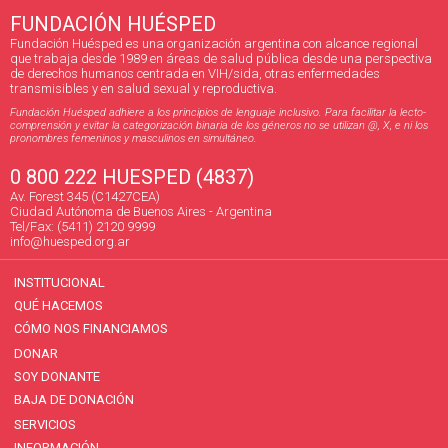
FUNDACIÓN HUÉSPED
Fundación Huésped es una organización argentina con alcance regional
que trabaja desde 1989 en áreas de salud pública desde una perspectiva
de derechos humanos centrada en VIH/sida, otras enfermedades
transmisibles y en salud sexual y reproductiva.
Fundación Huésped adhiere a los principios de lenguaje inclusivo. Para facilitar la lecto-
comprensión y evitar la categorización binaria de los géneros no se utilizan @, X, e ni los
pronombres femeninos y masculinos en simultáneo.
0 800 222 HUESPED (4837)
Av. Forest 345 (C1427CEA)
Ciudad Autónoma de Buenos Aires - Argentina
Tel/Fax: (5411) 2120 9999
info@huesped.org.ar
INSTITUCIONAL
QUÉ HACEMOS
CÓMO NOS FINANCIAMOS
DONAR
SOY DONANTE
BAJA DE DONACIÓN
SERVICIOS
INFORMACIÓN