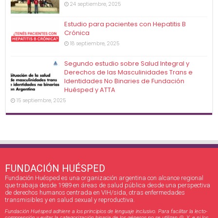
24 septiembre, 2025
Estudio para pacientes con Hepatitis B
Crónica
18 septiembre, 2025
Segundo estudio sobre Salud Integral y
Derechos de las Masculinidades Trans e
Identidades No Binaries de Fundación
Huésped y ATTA
15 septiembre, 2025
FUNDACIÓN HUÉSPED
Fundación Huésped es una organización argentina con alcance regional
que trabaja desde 1989 en áreas de salud pública desde una perspectiva
de derechos humanos centrada en VIH/sida, otras enfermedades
transmisibles y en salud sexual y reproductiva.
Fundación Huésped adhiere a los principios de lenguaje inclusivo. Para facilitar la lecto-
comprensión y evitar la categorización binaria de los géneros no se utilizan @, X, e ni los