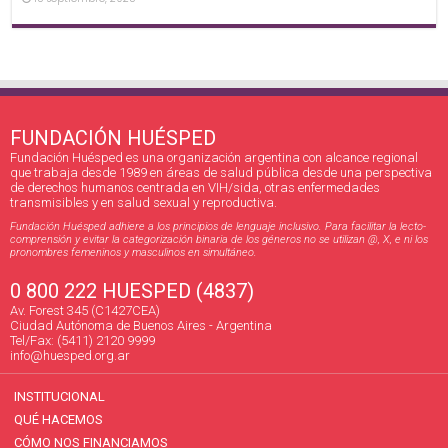
FUNDACIÓN HUÉSPED
Fundación Huésped es una organización argentina con alcance regional
que trabaja desde 1989 en áreas de salud pública desde una perspectiva
de derechos humanos centrada en VIH/sida, otras enfermedades
transmisibles y en salud sexual y reproductiva.
Fundación Huésped adhiere a los principios de lenguaje inclusivo. Para facilitar la lecto-
comprensión y evitar la categorización binaria de los géneros no se utilizan @, X, e ni los
pronombres femeninos y masculinos en simultáneo.
0 800 222 HUESPED (4837)
Av. Forest 345 (C1427CEA)
Ciudad Autónoma de Buenos Aires - Argentina
Tel/Fax: (5411) 2120 9999
info@huesped.org.ar
INSTITUCIONAL
QUÉ HACEMOS
CÓMO NOS FINANCIAMOS