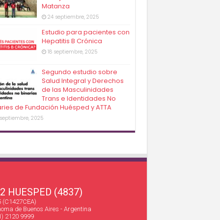
Matanza
24 septiembre, 2025
Estudio para pacientes con
Hepatitis B Crónica
18 septiembre, 2025
Segundo estudio sobre
Salud Integral y Derechos
de las Masculinidades
Trans e Identidades No
aries de Fundación Huésped y ATTA
 septiembre, 2025
22 HUESPED (4837)
45 (C1427CEA)
oma de Buenos Aires - Argentina
1) 2120 9999