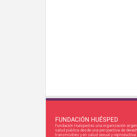
FUNDACIÓN HUÉSPED
Fundación Huésped es una organización argent
salud pública desde una perspectiva de derec
transmisibles y en salud sexual y reproductiva.