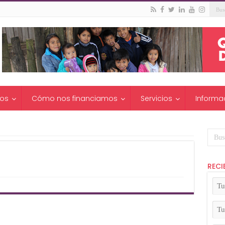
os
Cómo nos financiamos
Servicios
Informa
RECI
Tu
No
(Ob
Tu
Apel