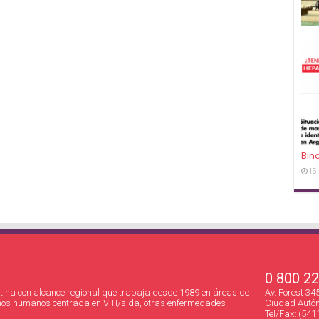
Bin
15
0 800 2
ina con alcance regional que trabaja desde 1989 en áreas de
Av. Forest 3
hos humanos centrada en VIH/sida, otras enfermedades
Ciudad Autón
Tel/Fax: (541