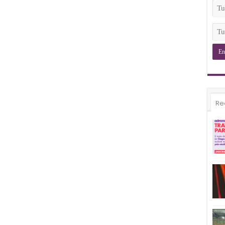
(Ob
Tu
Ema
(Ob
Tu
Tel
(Ob
Re