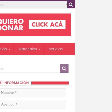
ción
Materiales
Noticias
BÍ INFORMACIÓN
mbre
ligatorio)
lido