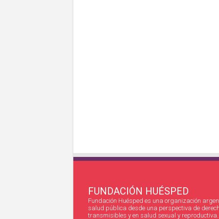
FUNDACIÓN HUÉSPED
Fundación Huésped es una organización argent
salud pública desde una perspectiva de derec
transmisibles y en salud sexual y reproductiva.