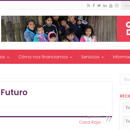
os
Cómo nos financiamos
Servicios
Informa
 Futuro
RECI
Tu
No
(Ob
Siguiente
Tu
Casa Roja
Apel