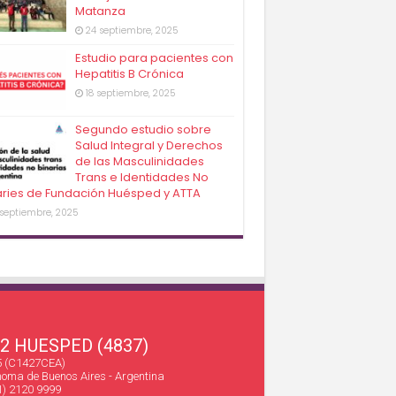
Matanza
24 septiembre, 2025
Estudio para pacientes con
Hepatitis B Crónica
18 septiembre, 2025
Segundo estudio sobre
Salud Integral y Derechos
de las Masculinidades
Trans e Identidades No
aries de Fundación Huésped y ATTA
 septiembre, 2025
22 HUESPED (4837)
45 (C1427CEA)
oma de Buenos Aires - Argentina
1) 2120 9999