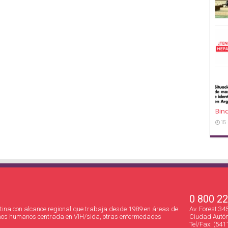
Bin
15
0 800 2
ina con alcance regional que trabaja desde 1989 en áreas de
Av. Forest 3
hos humanos centrada en VIH/sida, otras enfermedades
Ciudad Autón
Tel/Fax: (541