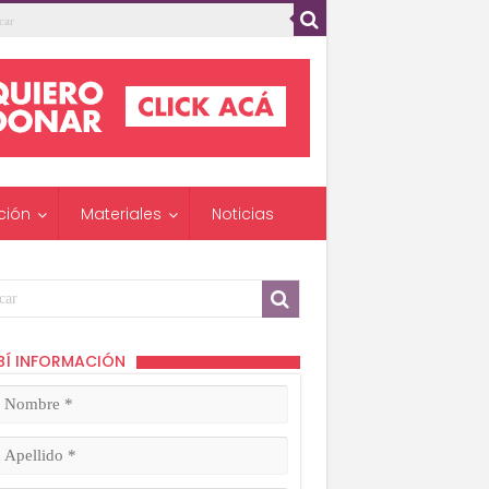
ción
Materiales
Noticias
BÍ INFORMACIÓN
mbre
ligatorio)
lido