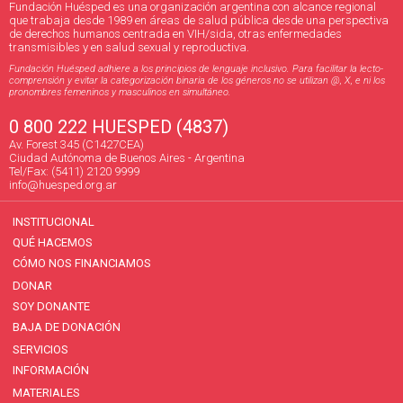
Fundación Huésped es una organización argentina con alcance regional
que trabaja desde 1989 en áreas de salud pública desde una perspectiva
de derechos humanos centrada en VIH/sida, otras enfermedades
transmisibles y en salud sexual y reproductiva.
Fundación Huésped adhiere a los principios de lenguaje inclusivo. Para facilitar la lecto-
comprensión y evitar la categorización binaria de los géneros no se utilizan @, X, e ni los
pronombres femeninos y masculinos en simultáneo.
0 800 222 HUESPED (4837)
Av. Forest 345 (C1427CEA)
Ciudad Autónoma de Buenos Aires - Argentina
Tel/Fax: (5411) 2120 9999
info@huesped.org.ar
INSTITUCIONAL
QUÉ HACEMOS
CÓMO NOS FINANCIAMOS
DONAR
SOY DONANTE
BAJA DE DONACIÓN
SERVICIOS
INFORMACIÓN
MATERIALES