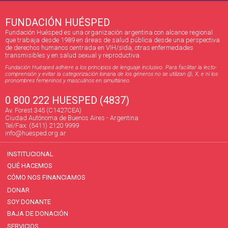
FUNDACIÓN HUÉSPED
Fundación Huésped es una organización argentina con alcance regional
que trabaja desde 1989 en áreas de salud pública desde una perspectiva
de derechos humanos centrada en VIH/sida, otras enfermedades
transmisibles y en salud sexual y reproductiva.
Fundación Huésped adhiere a los principios de lenguaje inclusivo. Para facilitar la lecto-
comprensión y evitar la categorización binaria de los géneros no se utilizan @, X, e ni los
pronombres femeninos y masculinos en simultáneo.
0 800 222 HUESPED (4837)
Av. Forest 345 (C1427CEA)
Ciudad Autónoma de Buenos Aires - Argentina
Tel/Fax: (5411) 2120 9999
info@huesped.org.ar
INSTITUCIONAL
QUÉ HACEMOS
CÓMO NOS FINANCIAMOS
DONAR
SOY DONANTE
BAJA DE DONACIÓN
SERVICIOS