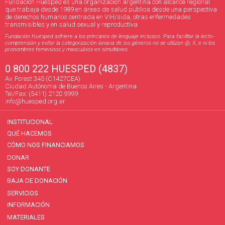
Fundación Huésped es una organización argentina con alcance regional
que trabaja desde 1989 en áreas de salud pública desde una perspectiva
de derechos humanos centrada en VIH/sida, otras enfermedades
transmisibles y en salud sexual y reproductiva.
Fundación Huésped adhiere a los principios de lenguaje inclusivo. Para facilitar la lecto-
comprensión y evitar la categorización binaria de los géneros no se utilizan @, X, e ni los
pronombres femeninos y masculinos en simultáneo.
0 800 222 HUESPED (4837)
Av. Forest 345 (C1427CEA)
Ciudad Autónoma de Buenos Aires - Argentina
Tel/Fax: (5411) 2120 9999
info@huesped.org.ar
INSTITUCIONAL
QUÉ HACEMOS
CÓMO NOS FINANCIAMOS
DONAR
SOY DONANTE
BAJA DE DONACIÓN
SERVICIOS
INFORMACIÓN
MATERIALES