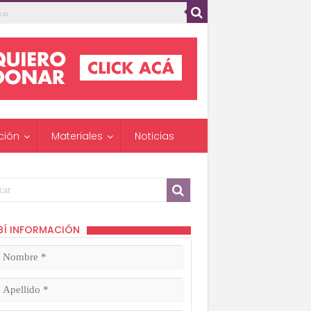
ción
Materiales
Noticias
BÍ INFORMACIÓN
mbre
ligatorio)
lido