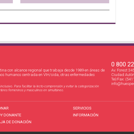
0 800 2
ina con alcance regional que trabaja desde 1989 en áreas de
Av. Forest 3
hos humanos centrada en VIH/sida, otras enfermedades
Ciudad Autón
Tel/Fax: (541
info@huesped
clusivo. Para facilitar la lecto-comprensión y evitar la categorización
nombres femeninos y masculinos en simultáneo.
ONAR
SERVICIOS
OY DONANTE
INFORMACIÓN
JA DE DONACIÓN