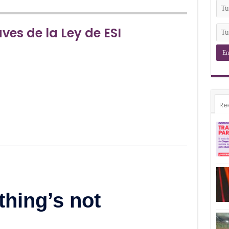
(Ob
Tu
Ema
(Ob
Tu
ves de la Ley de ESI
Tel
(Ob
Re