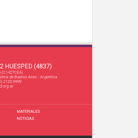
22 HUESPED (4837)
45 (C1427CEA)
oma de Buenos Aires - Argentina
1) 2120 9999
.org.ar
MATERIALES
NOTICIAS