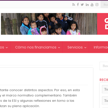
os
Cómo nos financiamos
Servicios
Informa
RECI
Tu
tante conocer distintos aspectos. Por eso, en esta
No
y y el marco normativo complementario. También
(Ob
Tu
 de la ESI y algunas reflexiones en torno a las
Apel
zan su plena aplicación.