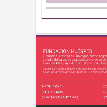
FUNDACIÓN HUÉSPED
Fundación Huésped es una organización argent
salud pública desde una perspectiva de derec
transmisibles y en salud sexual y reproductiva.
Fundación Huésped adhiere a los principios de lenguaje in
binaria de los géneros no se utilizan @, X, e ni los pro
INSTITUCIONAL
D
QUÉ HACEMOS
S
CÓMO NOS FINANCIAMOS
BA