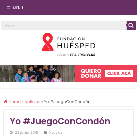
MENU
Home
»
Noticias
»
Yo #JuegoConCondón
Yo #JuegoConCondón
23 junio, 2016
Noticias