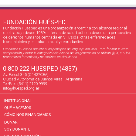
FUNDACIÓN HUÉSPED
Fundación Huésped es una organización argentina con alcance regional
que trabaja desde 1989 en áreas de salud pública desde una perspectiva
de derechos humanos centrada en VIH/sida, otras enfermedades
transmisibles y en salud sexual y reproductiva.
Fundación Huésped adhiere a los principios de lenguaje inclusivo. Para facilitar la lecto-
comprensión y evitar la categorización binaria de los géneros no se utilizan @, X, e ni los
pronombres femeninos y masculinos en simultáneo.
0 800 222 HUESPED (4837)
Av. Forest 345 (C1427CEA)
Ciudad Autónoma de Buenos Aires - Argentina
Tel/Fax: (5411) 2120 9999
info@huesped.org.ar
INSTITUCIONAL
QUÉ HACEMOS
CÓMO NOS FINANCIAMOS
DONAR
SOY DONANTE