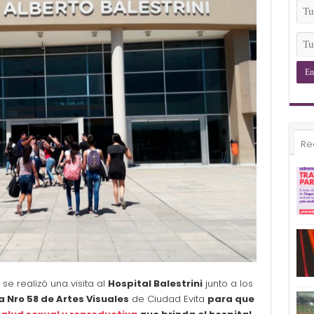
(Ob
Tu
Ema
(Ob
Tu
Tel
(Ob
Re
e realizó una visita al
Hospital Balestrini
junto a los
a Nro 58 de Artes Visuales
de Ciudad Evita
para que