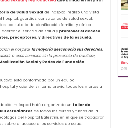
salud sexual y reproductiva
que brinda el hospital
.
torio de Salud Sexual
del hospital realizó una visita
l hospital: guardias, consultorios de salud sexual,
ios, consultorio de planificación familiar y clínica
e acercar el servicio de salud y
promover el acceso
tes, preceptores, y directivos de la escuela
.
ocían el hospital,
la mayoría desconocía sus derechos
.
istir a esos servicios sin la presencia de adultos»,
Movilización Social y Redes de Fundación
Bin
15
oductiva está conformado por un equipo
 hospital y atiende, sin turno previo, todos los martes a
undación Huésped había organizado un
taller de
180 estudiantes
de todos los cursos y turnos de la
cólogas del Hospital Balestrini, en el que se trabajaron
os sobre el acceso a los servicios de salud.