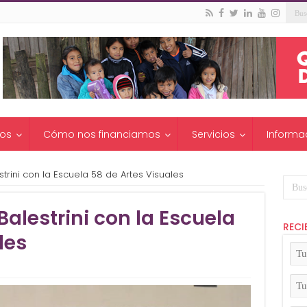
os
Cómo nos financiamos
Servicios
Informa
estrini con la Escuela 58 de Artes Visuales
 Balestrini con la Escuela
RECI
les
Tu
No
(Ob
Tu
Apel