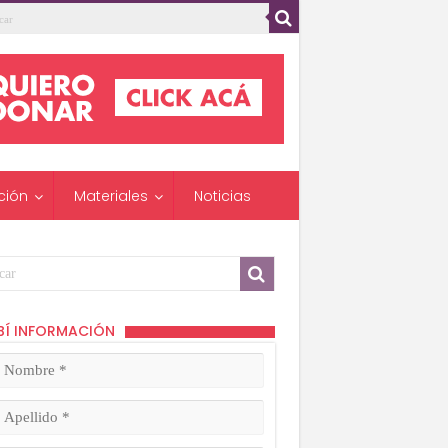
ción
Materiales
Noticias
BÍ INFORMACIÓN
mbre
ligatorio)
lido