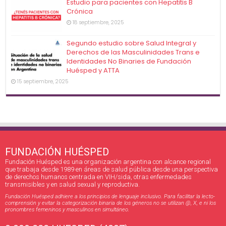
Estudio para pacientes con Hepatitis B
Crónica
18 septiembre, 2025
Segundo estudio sobre Salud Integral y
Derechos de las Masculinidades Trans e
Identidades No Binaries de Fundación
Huésped y ATTA
15 septiembre, 2025
FUNDACIÓN HUÉSPED
Fundación Huésped es una organización argentina con alcance regional
que trabaja desde 1989 en áreas de salud pública desde una perspectiva
de derechos humanos centrada en VIH/sida, otras enfermedades
transmisibles y en salud sexual y reproductiva.
Fundación Huésped adhiere a los principios de lenguaje inclusivo. Para facilitar la lecto-
comprensión y evitar la categorización binaria de los géneros no se utilizan @, X, e ni los
pronombres femeninos y masculinos en simultáneo.