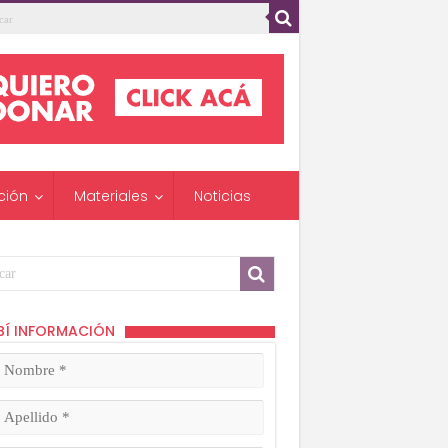
ción
Materiales
Noticias
BÍ INFORMACIÓN
mbre
ligatorio)
lido