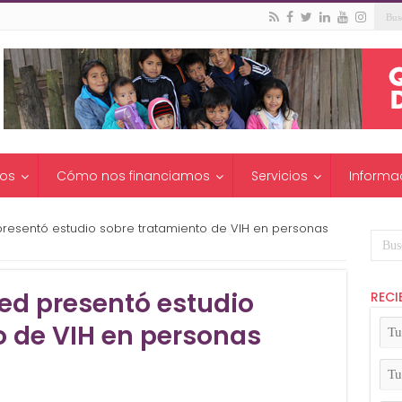
os
Cómo nos financiamos
Servicios
Informa
resentó estudio sobre tratamiento de VIH en personas
d presentó estudio
RECI
Tu
o de VIH en personas
No
(Ob
Tu
Apel