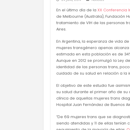
En el último día de la
XX Conferencia I
de Melbourne (Australia), Fundación 
tratamiento de VIH de las personas tr
Aires.
En Argentina, la esperanza de vida de
mujeres transgénero apenas alcanza lo
estimada en esta población es de 34%
Aunque en 2012 se promulgó la Ley de
identidad de las personas trans, poco
cuidado de su salud en relación a la i
El objetivo de este estudio fue asimis
su salud durante el primer año de su di
clínica de aquellas mujeres trans diag
Hospital Juan Fernández de Buenos Air
“De 69 mujeres trans que se diagnost
siendo atendidas y 11 de ellas tenían c
seguimiento de la mayoría de ellas.
O