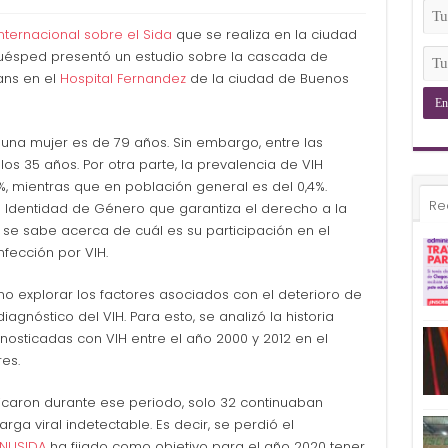
(Ob
Tu
Ema
nternacional sobre el Sida
que se realiza en la ciudad
(Ob
Tu
Huésped presentó un estudio sobre la cascada de
Tel
ans en el
Hospital Fernandez
de la ciudad de Buenos
(Ob
 una mujer es de 79 años. Sin embargo, entre las
s 35 años. Por otra parte, la prevalencia de VIH
, mientras que en población general es del 0,4%.
Re
 Identidad de Género que garantiza el derecho a la
 se sabe acerca de cuál es su participación en el
nfección por VIH.
mo explorar los factores asociados con el deterioro de
agnóstico del VIH. Para esto, se analizó la historia
nosticadas con VIH entre el año 2000 y 2012 en el
es.
icaron durante ese periodo, solo 32 continuaban
arga viral indetectable. Es decir, se perdió el
NUSIDA
ha fijado como objetivo para el año 2020 tener