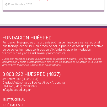
15 septiembre, 2025
FUNDACIÓN HUÉSPED
Fundación Huésped es una organización argentina con alcance regional
que trabaja desde 1989 en áreas de salud pública desde una perspectiva
de derechos humanos centrada en VIH/sida, otras enfermedades
transmisibles y en salud sexual y reproductiva.
Fundación Huésped adhiere a los principios de lenguaje inclusivo. Para facilitar la lecto-
comprensión y evitar la categorización binaria de los géneros no se utilizan @, X, e ni los
pronombres femeninos y masculinos en simultáneo.
0 800 222 HUESPED (4837)
Av. Forest 345 (C1427CEA)
Ciudad Autónoma de Buenos Aires - Argentina
Tel/Fax: (5411) 2120 9999
info@huesped.org.ar
INSTITUCIONAL
QUÉ HACEMOS