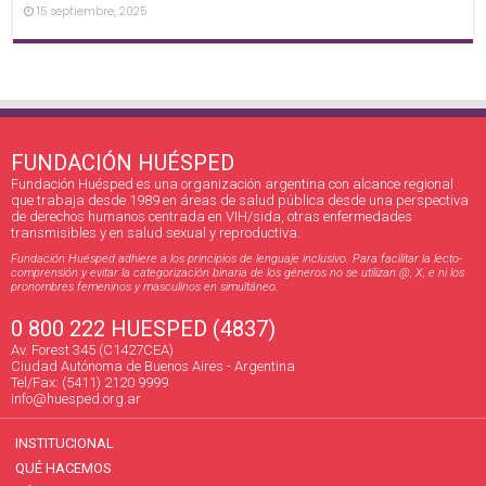
15 septiembre, 2025
FUNDACIÓN HUÉSPED
Fundación Huésped es una organización argentina con alcance regional
que trabaja desde 1989 en áreas de salud pública desde una perspectiva
de derechos humanos centrada en VIH/sida, otras enfermedades
transmisibles y en salud sexual y reproductiva.
Fundación Huésped adhiere a los principios de lenguaje inclusivo. Para facilitar la lecto-
comprensión y evitar la categorización binaria de los géneros no se utilizan @, X, e ni los
pronombres femeninos y masculinos en simultáneo.
0 800 222 HUESPED (4837)
Av. Forest 345 (C1427CEA)
Ciudad Autónoma de Buenos Aires - Argentina
Tel/Fax: (5411) 2120 9999
info@huesped.org.ar
INSTITUCIONAL
QUÉ HACEMOS