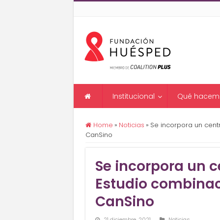
Institucional
Qué hacem
Home
»
Noticias
»
Se incorpora un centr
CanSino
Se incorpora un c
Estudio combinac
CanSino
21 diciembre, 2021
Noticias