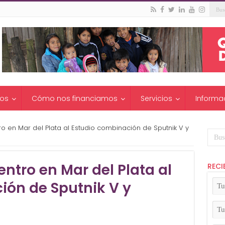
os
Cómo nos financiamos
Servicios
Informa
o en Mar del Plata al Estudio combinación de Sputnik V y
entro en Mar del Plata al
RECI
Tu
ión de Sputnik V y
No
(Ob
Tu
Apel