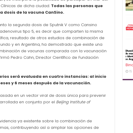
s Clínicas de dicha ciudad.
Todas las personas que
na dosis de la vacuna CanSino.
tanto la segunda dosis de Sputnik V como Cansino
 adenovirus tipo 5, es decir que comparten la misma
tífica, resultado de otros estudios de combinación de
undo y en Argentina, ha demostrado que existe una
 combinación de vacunas comparada con la vacunación
irmó Pedro Cahn, Director Científico de Fundación
Bin
15
rios será evaluada en cuatro instancias: al inicio
 3 meses y 6 meses después de la vacunación.
ada en un vector viral de dosis única para prevenir
rrollada en conjunto por el
Beijing Institute of
evidencia ya existente sobre la combinación de
rmas, contribuyendo así a ampliar las opciones de