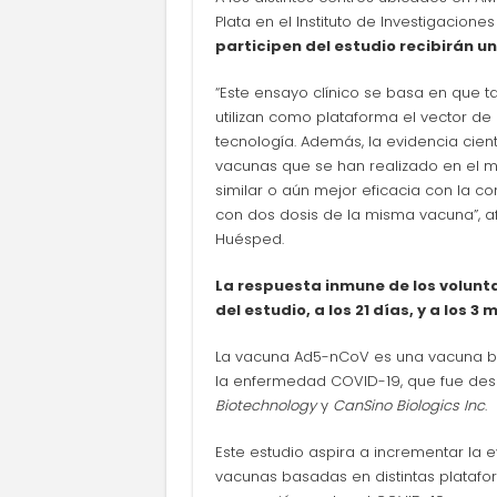
Plata en el Instituto de Investigacione
participen del estudio recibirán u
“Este ensayo clínico se basa en que 
utilizan como plataforma el vector de
tecnología. Además, la evidencia cien
vacunas que se han realizado en el m
similar o aún mejor eficacia con la
con dos dosis de la misma vacuna”, af
Huésped.
La respuesta inmune de los volunta
del estudio, a los 21 días, y a los
La vacuna Ad5-nCoV es una vacuna bas
la enfermedad COVID-19, que fue desa
Biotechnology
y
CanSino Biologics Inc
.
Este estudio aspira a incrementar la 
vacunas basadas en distintas platafo