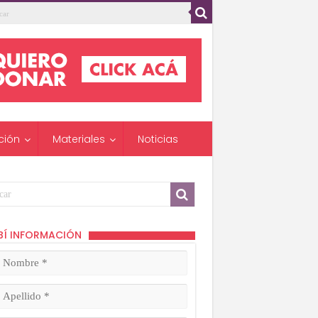
ción
Materiales
Noticias
BÍ INFORMACIÓN
mbre
ligatorio)
lido