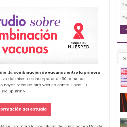
(Ob
Tu
Ema
(Ob
Tu
Tel
(Ob
Re
dio
de
combinación de vacunas entre la primera
jetivo del mismo es incorporar a 450 personas
no hayan recibido otra vacuna contra Covid-19
una Sputnik V.
formación del estudio
BA, se incorpora la posibilidad de participar en Mar del