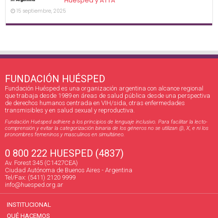
Huésped y ATTA
15 septiembre, 2025
FUNDACIÓN HUÉSPED
Fundación Huésped es una organización argentina con alcance regional
que trabaja desde 1989 en áreas de salud pública desde una perspectiva
de derechos humanos centrada en VIH/sida, otras enfermedades
transmisibles y en salud sexual y reproductiva.
Fundación Huésped adhiere a los principios de lenguaje inclusivo. Para facilitar la lecto-
comprensión y evitar la categorización binaria de los géneros no se utilizan @, X, e ni los
pronombres femeninos y masculinos en simultáneo.
0 800 222 HUESPED (4837)
Av. Forest 345 (C1427CEA)
Ciudad Autónoma de Buenos Aires - Argentina
Tel/Fax: (5411) 2120 9999
info@huesped.org.ar
INSTITUCIONAL
QUÉ HACEMOS