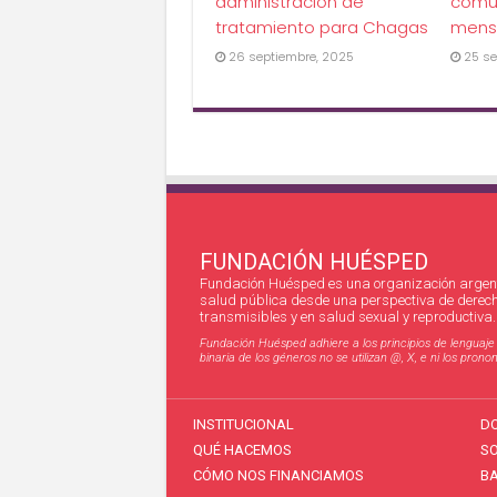
administración de
comu
tratamiento para Chagas
mens
26 septiembre, 2025
25 se
FUNDACIÓN HUÉSPED
Fundación Huésped es una organización argent
salud pública desde una perspectiva de derec
transmisibles y en salud sexual y reproductiva.
Fundación Huésped adhiere a los principios de lenguaje in
binaria de los géneros no se utilizan @, X, e ni los pro
INSTITUCIONAL
D
QUÉ HACEMOS
S
CÓMO NOS FINANCIAMOS
BA