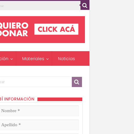
ción
Materiales
Noticias
BÍ INFORMACIÓN
mbre
ligatorio)
lido