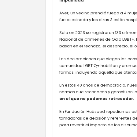
impunidad
Ayer, un vecino prendió fuego a 4 muj
fue asesinada y las otras 3 están hos
Solo en 2023 se registraron 133 crímen
Nacional de Crímenes de Odio LGBT+.
basan en el rechazo, el desprecio, el 
Las declaraciones que niegan las cons
comunidad LGBTIQ+ habilitan y promue
formas, incluyendo aquella que atenta 
En estos 40 años de democracia, nuest
normas que reconocen y garantizan l
en el que no podemos retroceder.
En Fundación Huésped repudiamos esto
tomadoras de decisión y referentes d
para revertir el impacto de los discurs