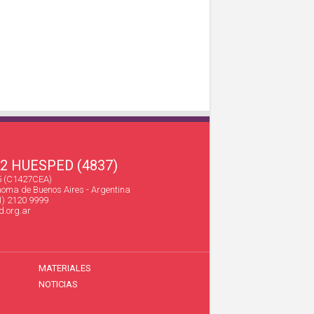
22 HUESPED (4837)
45 (C1427CEA)
oma de Buenos Aires - Argentina
1) 2120 9999
.org.ar
MATERIALES
NOTICIAS