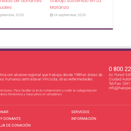
nidad de donantes
trabajo sostenido en La
uales
Matanza
ptiembre, 2025
24 septiembre, 2025
0 800 2
ina con alcance regional que trabaja desde 1989 en áreas de
Av. Forest 3
hos humanos centrada en VIH/sida, otras enfermedades
Ciudad Autón
Tel/Fax: (541
info@huesped
clusivo. Para facilitar la lecto-comprensión y evitar la categorización
nombres femeninos y masculinos en simultáneo.
ONAR
SERVICIOS
OY DONANTE
INFORMACIÓN
JA DE DONACIÓN