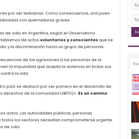
(Ob
Tu
Ema
eres por ser lesbianas. Como consecuencia, una joven
(Ob
Tu
pitalizadas con quemaduras graves.
Tel
(Ob
es de odio en Argentina, según el Observatorio
 Hablamos de actos
voluntarios y conscientes
que se
odio y la discriminación hacia un grupo de personas.
ecuencias de las agresiones a las personas de la
Re
ven la impunidad que acepta la violencia en todas sus
contra la vida.
ro país se destacó por ser pionero en el desarrollo de
os derechos de la comunidad LGBTIQ+.
Es un camino
s actos. Las autoridades públicas, personas
e todos los sectores necesitan comprometerse urgente
os de odio.