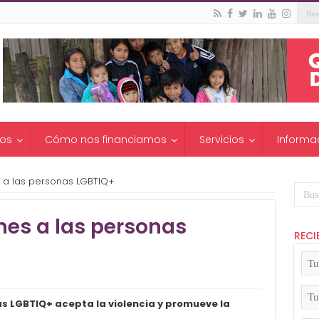
os
Cómo nos financiamos
Servicios
Informa
 a las personas LGBTIQ+
nes a las personas
RECI
Tu
No
(Ob
Tu
as LGBTIQ+ acepta la violencia y promueve la
Apel