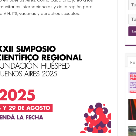
to en Buenos Aires. Como cada año, junto a los
(Ob
Tu
omunitarios internacionales y de la región para
Ema
 VIH, ITS, vacunas y derechos sexuales.
(Ob
Tu
Tel
(Ob
Re