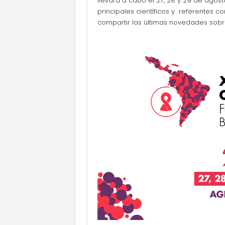
llevará a cabo el 27, 28 y 29 de agos
principales científicos y referentes c
compartir las últimas novedades sobre