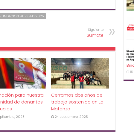
 FUNDACION HUESPED 2025
Siguiente
Sumate
Bin
15
mación para nuestra
Cerramos dos años de
nidad de donantes
trabajo sostenido en La
uales
Matanza
ptiembre, 2025
24 septiembre, 2025