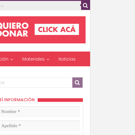
ción
Materiales
Noticias
BÍ INFORMACIÓN
mbre
ligatorio)
lido