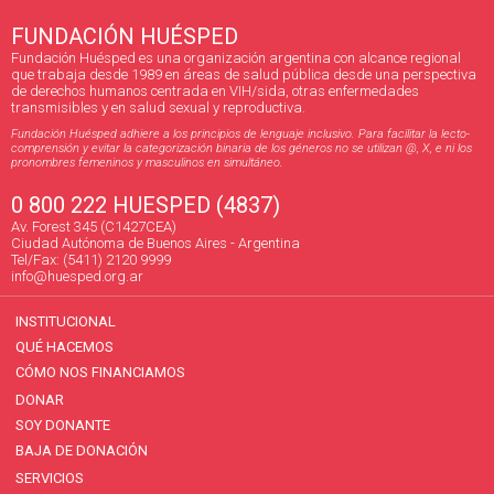
FUNDACIÓN HUÉSPED
Fundación Huésped es una organización argentina con alcance regional
que trabaja desde 1989 en áreas de salud pública desde una perspectiva
de derechos humanos centrada en VIH/sida, otras enfermedades
transmisibles y en salud sexual y reproductiva.
Fundación Huésped adhiere a los principios de lenguaje inclusivo. Para facilitar la lecto-
comprensión y evitar la categorización binaria de los géneros no se utilizan @, X, e ni los
pronombres femeninos y masculinos en simultáneo.
0 800 222 HUESPED (4837)
Av. Forest 345 (C1427CEA)
Ciudad Autónoma de Buenos Aires - Argentina
Tel/Fax: (5411) 2120 9999
info@huesped.org.ar
INSTITUCIONAL
QUÉ HACEMOS
CÓMO NOS FINANCIAMOS
DONAR
SOY DONANTE
BAJA DE DONACIÓN
SERVICIOS