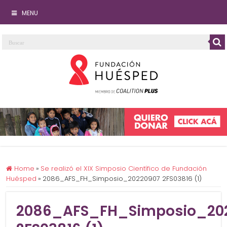
MENU
Home
»
Se realizó el XIX Simposio Científico de Fundación
Huésped
»
2086_AFS_FH_Simposio_20220907 2FS03816 (1)
2086_AFS_FH_Simposio_20