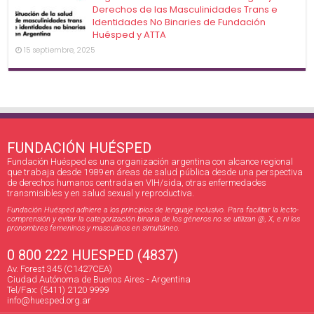
Derechos de las Masculinidades Trans e
Identidades No Binaries de Fundación
Huésped y ATTA
15 septiembre, 2025
FUNDACIÓN HUÉSPED
Fundación Huésped es una organización argentina con alcance regional
que trabaja desde 1989 en áreas de salud pública desde una perspectiva
de derechos humanos centrada en VIH/sida, otras enfermedades
transmisibles y en salud sexual y reproductiva.
Fundación Huésped adhiere a los principios de lenguaje inclusivo. Para facilitar la lecto-
comprensión y evitar la categorización binaria de los géneros no se utilizan @, X, e ni los
pronombres femeninos y masculinos en simultáneo.
0 800 222 HUESPED (4837)
Av. Forest 345 (C1427CEA)
Ciudad Autónoma de Buenos Aires - Argentina
Tel/Fax: (5411) 2120 9999
info@huesped.org.ar