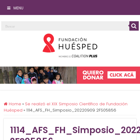
MENU
Home
»
Se realizó el XIX Simposio Científico de Fundación
Huésped
»
1114_AFS_FH_Simposio_20220909 2FS05856
1114_AFS_FH_Simposio_202