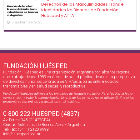
Derechos de las Masculinidades Trans e
Identidades No Binaries de Fundación
Huésped y ATTA
15 septiembre, 2025
FUNDACIÓN HUÉSPED
Fundación Huésped es una organización argentina con alcance regional
que trabaja desde 1989 en áreas de salud pública desde una perspectiva
de derechos humanos centrada en VIH/sida, otras enfermedades
transmisibles y en salud sexual y reproductiva.
Fundación Huésped adhiere a los principios de lenguaje inclusivo. Para facilitar la lecto-
comprensión y evitar la categorización binaria de los géneros no se utilizan @, X, e ni los
pronombres femeninos y masculinos en simultáneo.
0 800 222 HUESPED (4837)
Av. Forest 345 (C1427CEA)
Ciudad Autónoma de Buenos Aires - Argentina
Tel/Fax: (5411) 2120 9999
info@huesped.org.ar