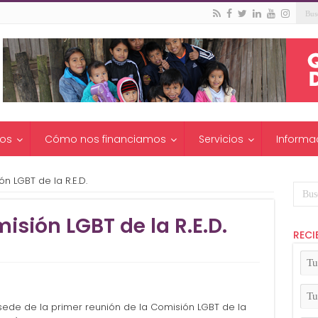
os
Cómo nos financiamos
Servicios
Informa
n LGBT de la R.E.D.
isión LGBT de la R.E.D.
RECI
Tu
No
(Ob
Tu
Apel
sede de la primer reunión de la Comisión LGBT de la