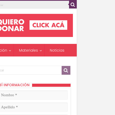
ción
Materiales
Noticias
BÍ INFORMACIÓN
mbre
ligatorio)
lido