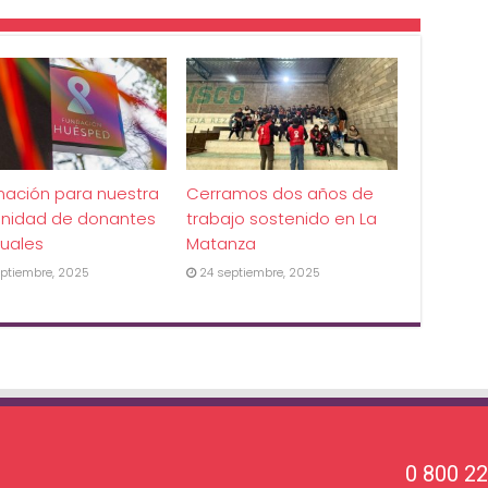
mación para nuestra
Cerramos dos años de
nidad de donantes
trabajo sostenido en La
uales
Matanza
ptiembre, 2025
24 septiembre, 2025
0 800 2