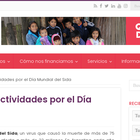
os
Cómo nos financiamos
Servicios
Informa
idades por el Día Mundial del Sida
tividades por el Día
RECI
Tu
No
(Ob
Tu
del Sida
, un virus que causó la muerte de más de 75
Apel