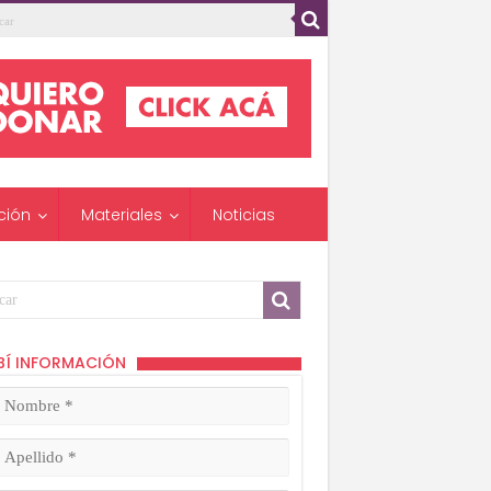
ción
Materiales
Noticias
BÍ INFORMACIÓN
mbre
ligatorio)
lido