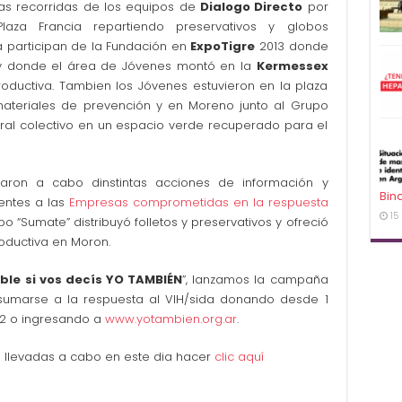
las recorridas de los equipos de
Dialogo Directo
por
laza Francia repartiendo preservativos y globos
a participan de la Fundación en
ExpoTigre
2013 donde
 y donde el área de Jóvenes montó en la
Kermessex
oductiva. Tambien los Jóvenes estuvieron en la plaza
ateriales de prevención y en Moreno junto al Grupo
ral colectivo en un espacio verde recuperado para el
ron a cabo dinstintas acciones de información y
Bin
entes a las
Empresas comprometidas en la respuesta
15
 “Sumate” distribuyó folletos y preservativos y ofreció
oductiva en Moron.
ible si vos decís YO TAMBIÉN
”, lanzamos la campaña
 sumarse a la respuesta al VIH/sida donando desde 1
52 o ingresando a
www.yotambien.org.ar
.
s llevadas a cabo en este dia hacer
clic aquí