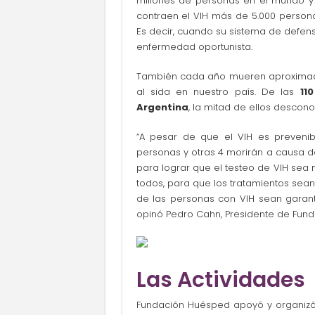
millones de personas en el mundo y 
contraen el VIH más de 5.000 personas
Es decir, cuando su sistema de defens
enfermedad oportunista.
También cada año mueren aproximad
al sida en nuestro país. De las
11
Argentina
, la mitad de ellos descono
“A pesar de que el VIH es prevenibl
personas y otras 4 morirán a causa d
para lograr que el testeo de VIH sea 
todos, para que los tratamientos sea
de las personas con VIH sean garanti
opinó Pedro Cahn, Presidente de Fun
Las Actividades
Fundación Huésped apoyó y organizó d