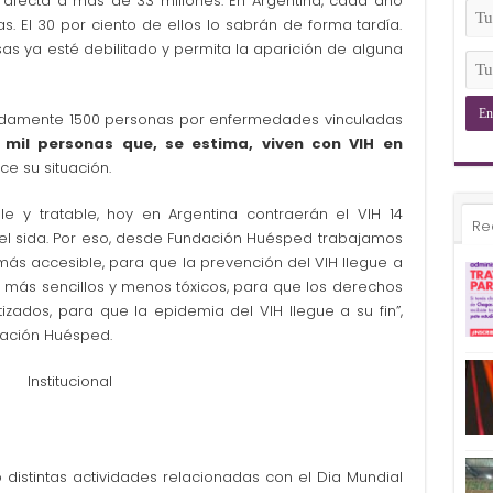
afecta a más de 33 millones. En Argentina, cada año
(Ob
Tu
. El 30 por ciento de ellos lo sabrán de forma tardía.
Ema
as ya esté debilitado y permita la aparición de alguna
(Ob
Tu
Tel
(Ob
amente 1500 personas por enfermedades vinculadas
0 mil personas que, se estima, viven con VIH en
ce su situación.
e y tratable, hoy en Argentina contraerán el VIH 14
Re
el sida. Por eso, desde Fundación Huésped trabajamos
más accesible, para que la prevención del VIH llegue a
n más sencillos y menos tóxicos, para que los derechos
zados, para que la epidemia del VIH llegue a su fin”,
dación Huésped.
istintas actividades relacionadas con el Dia Mundial