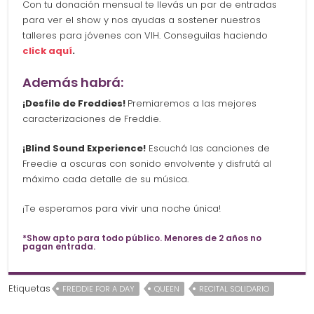
Con tu donación mensual te llevás un par de entradas
para ver el show y nos ayudas a sostener nuestros
talleres para jóvenes con VIH. Conseguilas haciendo
click aquí
.
Además habrá:
¡Desfile de Freddies!
Premiaremos a las mejores
caracterizaciones de Freddie.
¡Blind Sound Experience!
Escuchá las canciones de
Freedie a oscuras con sonido envolvente y disfrutá al
máximo cada detalle de su música.
¡Te esperamos para vivir una noche única!
*Show apto para todo público. Menores de 2 años no
pagan entrada.
Etiquetas
FREDDIE FOR A DAY
QUEEN
RECITAL SOLIDARIO