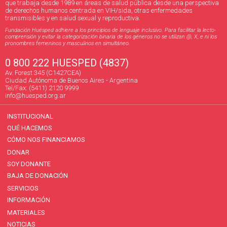
que trabaja desde 1989 en áreas de salud pública desde una perspectiva
de derechos humanos centrada en VIH/sida, otras enfermedades
transmisibles y en salud sexual y reproductiva.
Fundación Huésped adhiere a los principios de lenguaje inclusivo. Para facilitar la lecto-
comprensión y evitar la categorización binaria de los géneros no se utilizan @, X, e ni los
pronombres femeninos y masculinos en simultáneo.
0 800 222 HUESPED (4837)
Av. Forest 345 (C1427CEA)
Ciudad Autónoma de Buenos Aires - Argentina
Tel/Fax: (5411) 2120 9999
info@huesped.org.ar
INSTITUCIONAL
QUÉ HACEMOS
CÓMO NOS FINANCIAMOS
DONAR
SOY DONANTE
BAJA DE DONACIÓN
SERVICIOS
INFORMACIÓN
MATERIALES
NOTICIAS