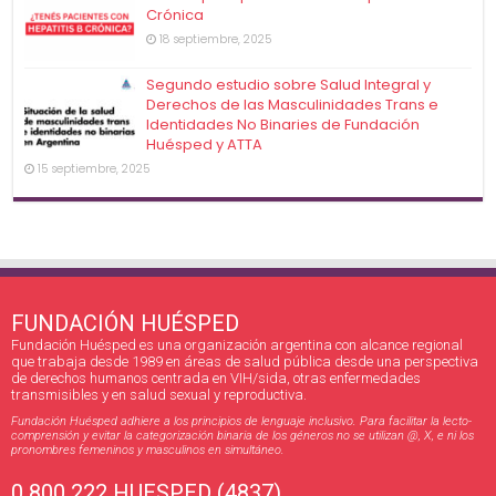
Crónica
18 septiembre, 2025
Segundo estudio sobre Salud Integral y
Derechos de las Masculinidades Trans e
Identidades No Binaries de Fundación
Huésped y ATTA
15 septiembre, 2025
FUNDACIÓN HUÉSPED
Fundación Huésped es una organización argentina con alcance regional
que trabaja desde 1989 en áreas de salud pública desde una perspectiva
de derechos humanos centrada en VIH/sida, otras enfermedades
transmisibles y en salud sexual y reproductiva.
Fundación Huésped adhiere a los principios de lenguaje inclusivo. Para facilitar la lecto-
comprensión y evitar la categorización binaria de los géneros no se utilizan @, X, e ni los
pronombres femeninos y masculinos en simultáneo.
0 800 222 HUESPED (4837)