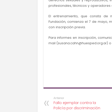
derechos sexuales y reproductivos, V
profesionales, técnicos y operadores
El entrenamiento, que consta de 
Fundación, comienza el 7 de mayo, mi
con inscripción previa.
Para informes en inscripción, comuni
mail (
susana.cahn@huesped.org.ar
) o
Anterior
Fallo ejemplar contra la
Policía por discriminación