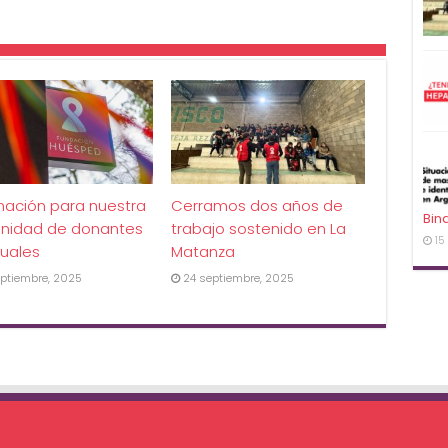
mación para nuestra
Cerramos dos años de
Bin
nidad de donantes
trabajo sostenido en La
15
uales
Matanza
ptiembre, 2025
24 septiembre, 2025