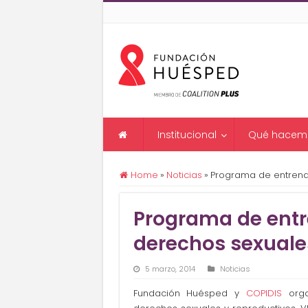
Institucional
Qué hacem
Home
»
Noticias
»
Programa de entrena
Programa de entr
derechos sexuale
5 marzo, 2014
Noticias
Fundación Huésped y
COPIDIS
orga