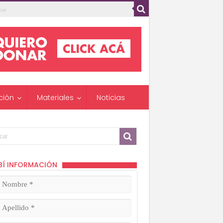
ción
Materiales
Noticias
BÍ INFORMACIÓN
mbre
ligatorio)
lido