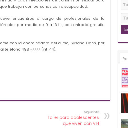
IH/sida y otras infecciones de transmisión sexual para
(Ob
Tu
 que trabajan con personas con discapacidad.
Ema
(Ob
Tu
nueve encuentros a cargo de profesionales de la
Tel
ércoles por medio de 9 a 13 hs, con entrada gratuita
(Ob
carse con la coordinadora del curso, Susana Cahn, por
 al teléfono 4981-7777 (int 144).
Re
Siguiente
Taller para adolescentes
que viven con VIH