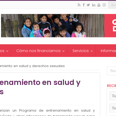
os
Cómo nos financiamos
Servicios
Informa
miento en salud y derechos sexuales
enamiento en salud y
RECI
s
Tu
No
(Ob
Tu
nizan un Programa de entrenamiento en salud y
Apel