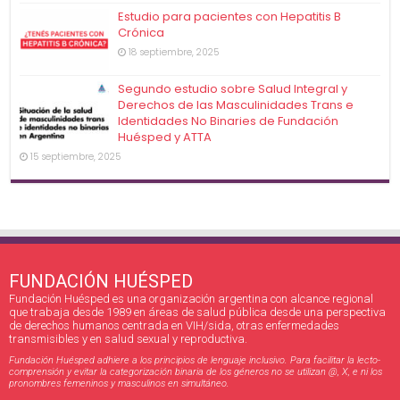
Estudio para pacientes con Hepatitis B
Crónica
18 septiembre, 2025
Segundo estudio sobre Salud Integral y
Derechos de las Masculinidades Trans e
Identidades No Binaries de Fundación
Huésped y ATTA
15 septiembre, 2025
FUNDACIÓN HUÉSPED
Fundación Huésped es una organización argentina con alcance regional
que trabaja desde 1989 en áreas de salud pública desde una perspectiva
de derechos humanos centrada en VIH/sida, otras enfermedades
transmisibles y en salud sexual y reproductiva.
Fundación Huésped adhiere a los principios de lenguaje inclusivo. Para facilitar la lecto-
comprensión y evitar la categorización binaria de los géneros no se utilizan @, X, e ni los
pronombres femeninos y masculinos en simultáneo.