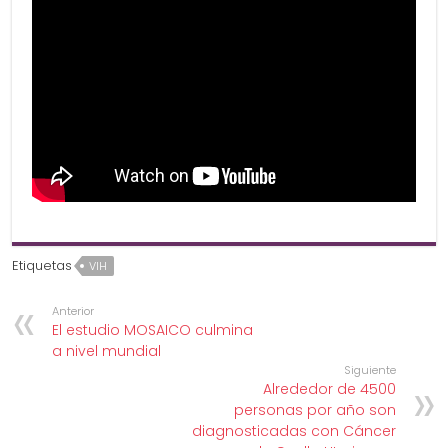
Etiquetas
VIH
Anterior
El estudio MOSAICO culmina
a nivel mundial
Siguiente
Alrededor de 4500
personas por año son
diagnosticadas con Cáncer