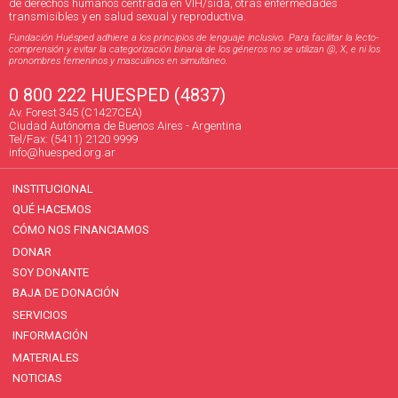
de derechos humanos centrada en VIH/sida, otras enfermedades
transmisibles y en salud sexual y reproductiva.
Fundación Huésped adhiere a los principios de lenguaje inclusivo. Para facilitar la lecto-
comprensión y evitar la categorización binaria de los géneros no se utilizan @, X, e ni los
pronombres femeninos y masculinos en simultáneo.
0 800 222 HUESPED (4837)
Av. Forest 345 (C1427CEA)
Ciudad Autónoma de Buenos Aires - Argentina
Tel/Fax: (5411) 2120 9999
info@huesped.org.ar
INSTITUCIONAL
QUÉ HACEMOS
CÓMO NOS FINANCIAMOS
DONAR
SOY DONANTE
BAJA DE DONACIÓN
SERVICIOS
INFORMACIÓN
MATERIALES
NOTICIAS