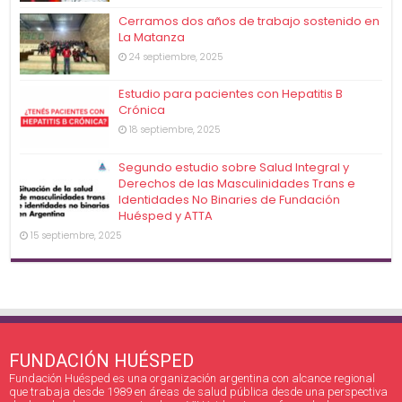
Cerramos dos años de trabajo sostenido en
La Matanza
24 septiembre, 2025
Estudio para pacientes con Hepatitis B
Crónica
18 septiembre, 2025
Segundo estudio sobre Salud Integral y
Derechos de las Masculinidades Trans e
Identidades No Binaries de Fundación
Huésped y ATTA
15 septiembre, 2025
FUNDACIÓN HUÉSPED
Fundación Huésped es una organización argentina con alcance regional
que trabaja desde 1989 en áreas de salud pública desde una perspectiva