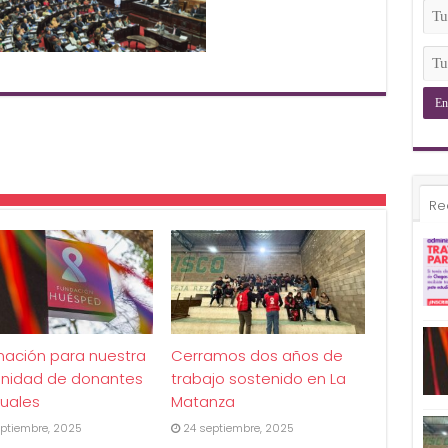
(Ob
Tu
Ema
(Ob
Tu
Tel
(Ob
Re
mación para nuestra
Cerramos dos años de
nidad de donantes
trabajo sostenido en La
uales
Matanza
ptiembre, 2025
24 septiembre, 2025