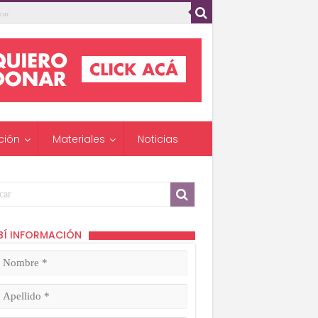
ción
Materiales
Noticias
BÍ INFORMACIÓN
mbre
ligatorio)
lido