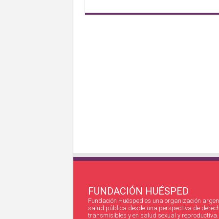
FUNDACIÓN HUÉSPED
Fundación Huésped es una organización argent
salud pública desde una perspectiva de derec
transmisibles y en salud sexual y reproductiva.