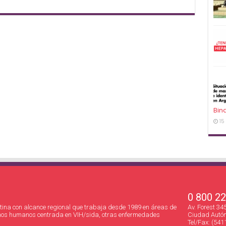
Bin
15
0 800 2
ina con alcance regional que trabaja desde 1989 en áreas de
Av. Forest 3
hos humanos centrada en VIH/sida, otras enfermedades
Ciudad Autón
Tel/Fax: (541