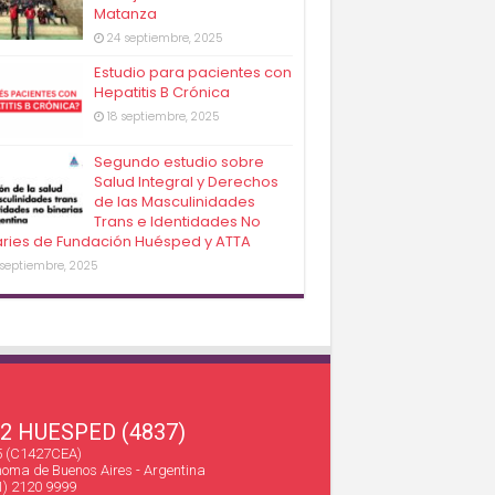
Matanza
24 septiembre, 2025
Estudio para pacientes con
Hepatitis B Crónica
18 septiembre, 2025
Segundo estudio sobre
Salud Integral y Derechos
de las Masculinidades
Trans e Identidades No
aries de Fundación Huésped y ATTA
 septiembre, 2025
22 HUESPED (4837)
45 (C1427CEA)
oma de Buenos Aires - Argentina
1) 2120 9999