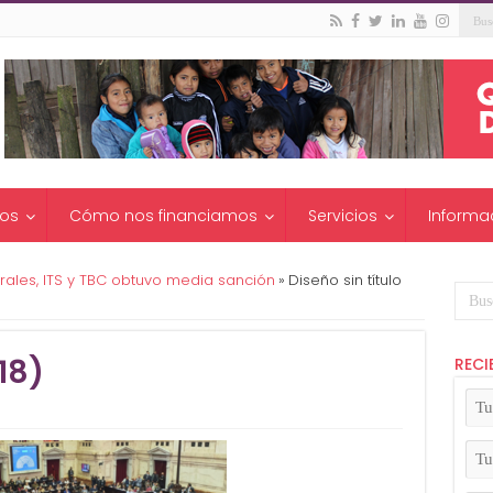
os
Cómo nos financiamos
Servicios
Informa
virales, ITS y TBC obtuvo media sanción
»
Diseño sin título
18)
RECI
Tu
No
(Ob
Tu
Apel