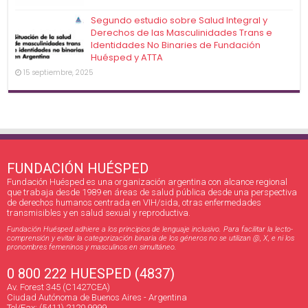
Segundo estudio sobre Salud Integral y
Derechos de las Masculinidades Trans e
Identidades No Binaries de Fundación
Huésped y ATTA
15 septiembre, 2025
FUNDACIÓN HUÉSPED
Fundación Huésped es una organización argentina con alcance regional
que trabaja desde 1989 en áreas de salud pública desde una perspectiva
de derechos humanos centrada en VIH/sida, otras enfermedades
transmisibles y en salud sexual y reproductiva.
Fundación Huésped adhiere a los principios de lenguaje inclusivo. Para facilitar la lecto-
comprensión y evitar la categorización binaria de los géneros no se utilizan @, X, e ni los
pronombres femeninos y masculinos en simultáneo.
0 800 222 HUESPED (4837)
Av. Forest 345 (C1427CEA)
Ciudad Autónoma de Buenos Aires - Argentina
Tel/Fax: (5411) 2120 9999