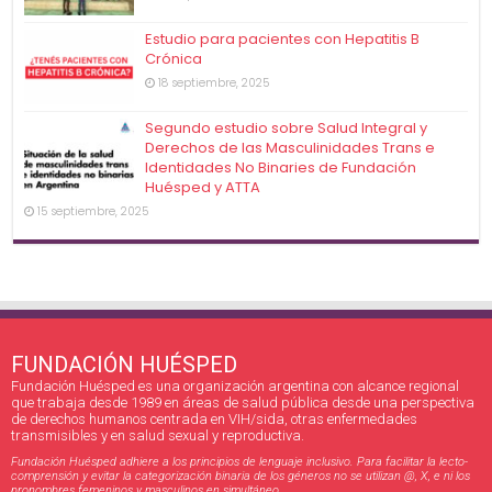
Estudio para pacientes con Hepatitis B
Crónica
18 septiembre, 2025
Segundo estudio sobre Salud Integral y
Derechos de las Masculinidades Trans e
Identidades No Binaries de Fundación
Huésped y ATTA
15 septiembre, 2025
FUNDACIÓN HUÉSPED
Fundación Huésped es una organización argentina con alcance regional
que trabaja desde 1989 en áreas de salud pública desde una perspectiva
de derechos humanos centrada en VIH/sida, otras enfermedades
transmisibles y en salud sexual y reproductiva.
Fundación Huésped adhiere a los principios de lenguaje inclusivo. Para facilitar la lecto-
comprensión y evitar la categorización binaria de los géneros no se utilizan @, X, e ni los
pronombres femeninos y masculinos en simultáneo.