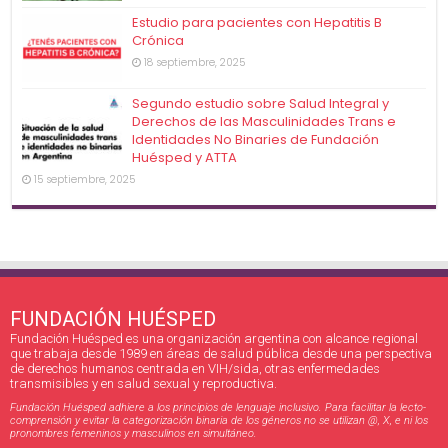
Estudio para pacientes con Hepatitis B
Crónica
18 septiembre, 2025
Segundo estudio sobre Salud Integral y
Derechos de las Masculinidades Trans e
Identidades No Binaries de Fundación
Huésped y ATTA
15 septiembre, 2025
FUNDACIÓN HUÉSPED
Fundación Huésped es una organización argentina con alcance regional
que trabaja desde 1989 en áreas de salud pública desde una perspectiva
de derechos humanos centrada en VIH/sida, otras enfermedades
transmisibles y en salud sexual y reproductiva.
Fundación Huésped adhiere a los principios de lenguaje inclusivo. Para facilitar la lecto-
comprensión y evitar la categorización binaria de los géneros no se utilizan @, X, e ni los
pronombres femeninos y masculinos en simultáneo.