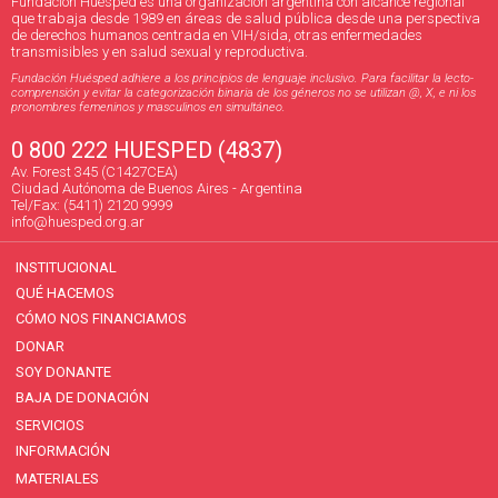
Fundación Huésped es una organización argentina con alcance regional
que trabaja desde 1989 en áreas de salud pública desde una perspectiva
de derechos humanos centrada en VIH/sida, otras enfermedades
transmisibles y en salud sexual y reproductiva.
Fundación Huésped adhiere a los principios de lenguaje inclusivo. Para facilitar la lecto-
comprensión y evitar la categorización binaria de los géneros no se utilizan @, X, e ni los
pronombres femeninos y masculinos en simultáneo.
0 800 222 HUESPED (4837)
Av. Forest 345 (C1427CEA)
Ciudad Autónoma de Buenos Aires - Argentina
Tel/Fax: (5411) 2120 9999
info@huesped.org.ar
INSTITUCIONAL
QUÉ HACEMOS
CÓMO NOS FINANCIAMOS
DONAR
SOY DONANTE
BAJA DE DONACIÓN
SERVICIOS
INFORMACIÓN
MATERIALES