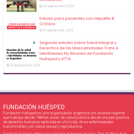
24 septiembre, 2025
Estudio para pacientes con Hepatitis B
Crónica
18 septiembre, 2025
Segundo estudio sobre Salud Integral y
Derechos de las Masculinidades Trans e
Identidades No Binaries de Fundación
Huésped y ATTA
15 septiembre, 2025
FUNDACIÓN HUÉSPED
Fundación Huésped es una organización argentina con alcance regional
que trabaja desde 1989 en áreas de salud pública desde una perspectiva
de derechos humanos centrada en VIH/sida, otras enfermedades
transmisibles y en salud sexual y reproductiva.
Fundación Huésped adhiere a los principios de lenguaje inclusivo. Para facilitar la lecto-