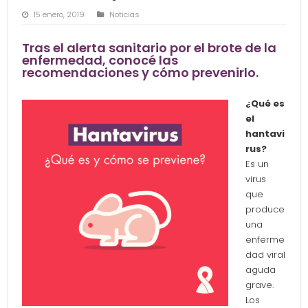
15 enero, 2019
Noticias
Tras el alerta sanitario por el brote de la
enfermedad, conocé las
recomendaciones y cómo prevenirlo.
¿Qué es
el
hantavi
rus?
Es un
virus
que
produce
una
enferme
dad viral
aguda
grave.
Los