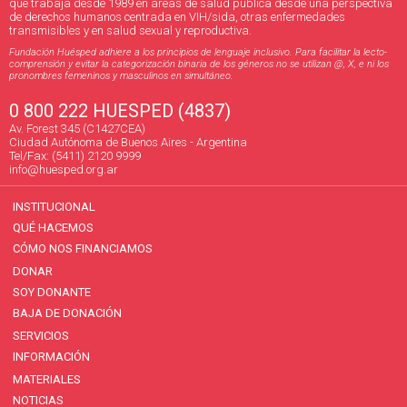
que trabaja desde 1989 en áreas de salud pública desde una perspectiva
de derechos humanos centrada en VIH/sida, otras enfermedades
transmisibles y en salud sexual y reproductiva.
Fundación Huésped adhiere a los principios de lenguaje inclusivo. Para facilitar la lecto-
comprensión y evitar la categorización binaria de los géneros no se utilizan @, X, e ni los
pronombres femeninos y masculinos en simultáneo.
0 800 222 HUESPED (4837)
Av. Forest 345 (C1427CEA)
Ciudad Autónoma de Buenos Aires - Argentina
Tel/Fax: (5411) 2120 9999
info@huesped.org.ar
INSTITUCIONAL
QUÉ HACEMOS
CÓMO NOS FINANCIAMOS
DONAR
SOY DONANTE
BAJA DE DONACIÓN
SERVICIOS
INFORMACIÓN
MATERIALES
NOTICIAS