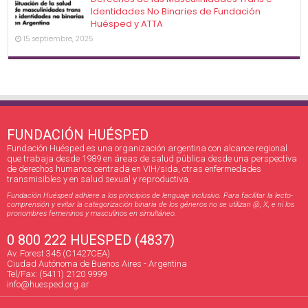
Identidades No Binaries de Fundación
Huésped y ATTA
15 septiembre, 2025
FUNDACIÓN HUÉSPED
Fundación Huésped es una organización argentina con alcance regional
que trabaja desde 1989 en áreas de salud pública desde una perspectiva
de derechos humanos centrada en VIH/sida, otras enfermedades
transmisibles y en salud sexual y reproductiva.
Fundación Huésped adhiere a los principios de lenguaje inclusivo. Para facilitar la lecto-
comprensión y evitar la categorización binaria de los géneros no se utilizan @, X, e ni los
pronombres femeninos y masculinos en simultáneo.
0 800 222 HUESPED (4837)
Av. Forest 345 (C1427CEA)
Ciudad Autónoma de Buenos Aires - Argentina
Tel/Fax: (5411) 2120 9999
info@huesped.org.ar