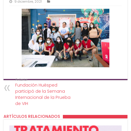
9 diciembre, 2021
Anterior
Fundación Huésped
participó de la Semana
Internacional de la Prueba
de VIH
ARTÍCULOS RELACIONADOS